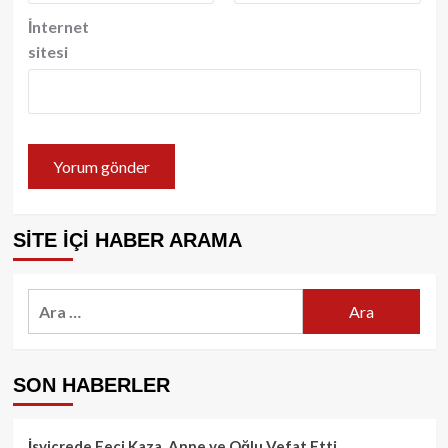
İnternet
sitesi
SİTE İÇİ HABER ARAMA
Arama:
SON HABERLER
İsviçrede Feci Kaza. Anne ve Oğlu Vefat Etti