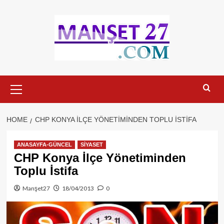
Skip
to
content
Primary
Menu
HOME
CHP KONYA İLÇE YÖNETIMINDEN TOPLU İSTIFA
ANASAYFA-GÜNCEL
SİYASET
CHP Konya İlçe Yönetiminden
Toplu İstifa
Manşet27
18/04/2013
0