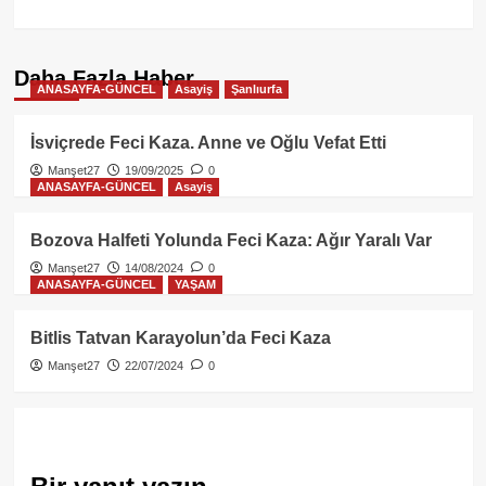
Daha Fazla Haber
ANASAYFA-GÜNCEL
Asayiş
Şanlıurfa
İsviçrede Feci Kaza. Anne ve Oğlu Vefat Etti
Manşet27
19/09/2025
0
ANASAYFA-GÜNCEL
Asayiş
Bozova Halfeti Yolunda Feci Kaza: Ağır Yaralı Var
Manşet27
14/08/2024
0
ANASAYFA-GÜNCEL
YAŞAM
Bitlis Tatvan Karayolun’da Feci Kaza
Manşet27
22/07/2024
0