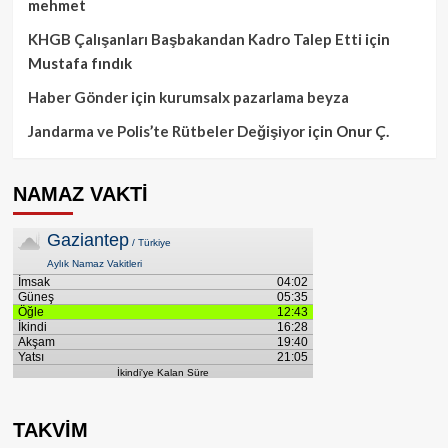
mehmet
KHGB Çalışanları Başbakandan Kadro Talep Etti
için
Mustafa fındık
Haber Gönder
için
kurumsalx pazarlama beyza
Jandarma ve Polis’te Rütbeler Değişiyor
için
Onur Ç.
NAMAZ VAKTİ
TAKVİM