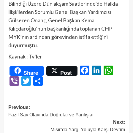
Bilindiği Üzere Dün akşam Saatlerinde’de Halkla
İlişkilerden Sorumlu Genel Başkan Yardımcısı
Gülseren Onanç, Genel Başkan Kemal
Kılıçdaroğlu’nun başkanlığında toplanan CHP
MYK’nın ardından görevinden istifa ettiğini
duyurmuştu.
Kaynak : Tv’ler
Facebook
LinkedI
Wha
Share
Post
Viber
Twitter
Share
Post
Previous:
Fazıl Say Olayında Doğrular ve Yanlışlar
navigation
Next:
Mısır’da Yargı Yoluyla Karşı Devrim