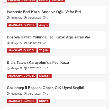
İsviçrede Feci Kaza. Anne ve Oğlu Vefat Etti
Manşet27
19/09/2025
0
ANASAYFA-GÜNCEL
Asayiş
Bozova Halfeti Yolunda Feci Kaza: Ağır Yaralı Var
Manşet27
14/08/2024
0
ANASAYFA-GÜNCEL
YAŞAM
Bitlis Tatvan Karayolun’da Feci Kaza
Manşet27
22/07/2024
0
ANASAYFA-GÜNCEL
SİYASET
Gaziantep İl Başkanı Göçer, GİK Üyesi Seçildi
Manşet27
08/07/2024
0
ANASAYFA-GÜNCEL
DÜNYA