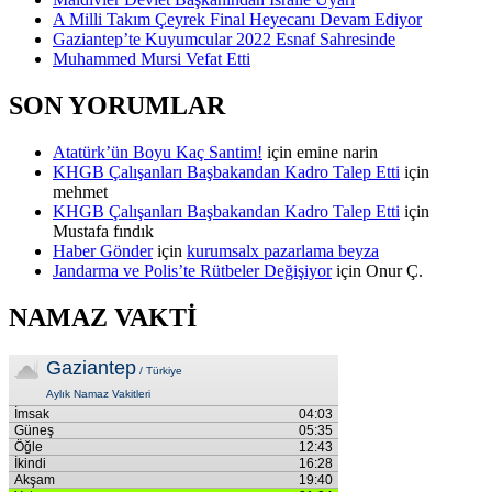
A Milli Takım Çeyrek Final Heyecanı Devam Ediyor
Gaziantep’te Kuyumcular 2022 Esnaf Sahresinde
Muhammed Mursi Vefat Etti
SON YORUMLAR
Atatürk’ün Boyu Kaç Santim!
için
emine narin
KHGB Çalışanları Başbakandan Kadro Talep Etti
için
mehmet
KHGB Çalışanları Başbakandan Kadro Talep Etti
için
Mustafa fındık
Haber Gönder
için
kurumsalx pazarlama beyza
Jandarma ve Polis’te Rütbeler Değişiyor
için
Onur Ç.
NAMAZ VAKTİ