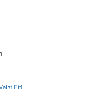
n
efat Etti