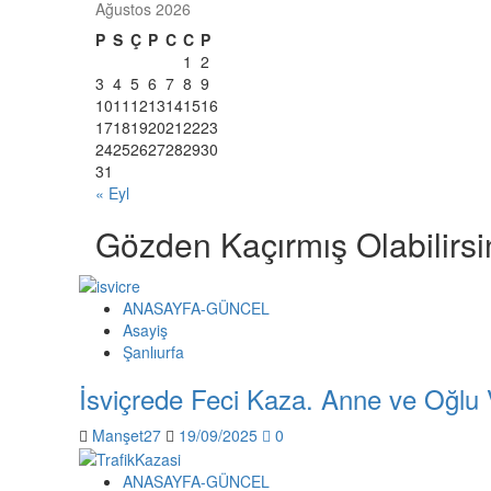
Ağustos 2026
P
S
Ç
P
C
C
P
1
2
3
4
5
6
7
8
9
10
11
12
13
14
15
16
17
18
19
20
21
22
23
24
25
26
27
28
29
30
31
« Eyl
Gözden Kaçırmış Olabilirsi
ANASAYFA-GÜNCEL
Asayiş
Şanlıurfa
İsviçrede Feci Kaza. Anne ve Oğlu V
Manşet27
19/09/2025
0
ANASAYFA-GÜNCEL