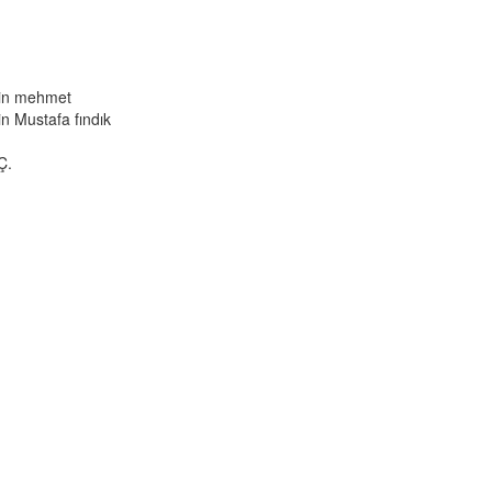
in
mehmet
in
Mustafa fındık
Ç.