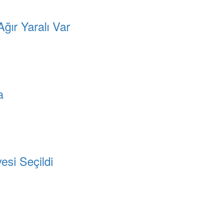
ğır Yaralı Var
a
esi Seçildi