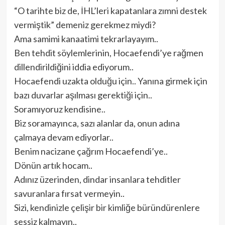
“O tarihte biz de, İHL’leri kapatanlara zımni destek
vermiştik” demeniz gerekmez miydi?
Ama samimi kanaatimi tekrarlayayım..
Ben tehdit söylemlerinin, Hocaefendi’ye rağmen
dillendirildiğini iddia ediyorum..
Hocaefendi uzakta olduğu için.. Yanına girmek için
bazı duvarlar aşılması gerektiği için..
Soramıyoruz kendisine..
Biz soramayınca, sazı alanlar da, onun adına
çalmaya devam ediyorlar..
Benim nacizane çağrım Hocaefendi’ye..
Dönün artık hocam..
Adınız üzerinden, dindar insanlara tehditler
savuranlara fırsat vermeyin..
Sizi, kendinizle çelişir bir kimliğe büründürenlere
sessiz kalmayın..