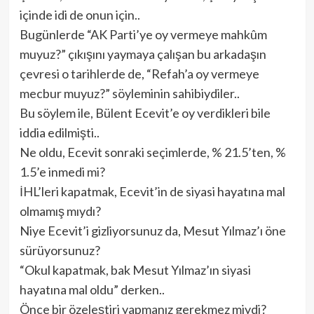
içinde idi de onun için..
Bugünlerde “AK Parti’ye oy vermeye mahkûm
muyuz?” çıkışını yaymaya çalışan bu arkadaşın
çevresi o tarihlerde de, “Refah’a oy vermeye
mecbur muyuz?” söyleminin sahibiydiler..
Bu söylem ile, Bülent Ecevit’e oy verdikleri bile
iddia edilmişti..
Ne oldu, Ecevit sonraki seçimlerde, % 21.5’ten, %
1.5’e inmedi mi?
İHL’leri kapatmak, Ecevit’in de siyasi hayatına mal
olmamış mıydı?
Niye Ecevit’i gizliyorsunuz da, Mesut Yılmaz’ı öne
sürüyorsunuz?
“Okul kapatmak, bak Mesut Yılmaz’ın siyasi
hayatına mal oldu” derken..
Önce bir özeleştiri yapmanız gerekmez miydi?