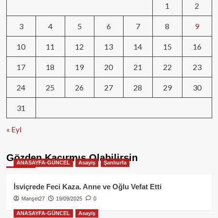
1
2
3
4
5
6
7
8
9
10
11
12
13
14
15
16
17
18
19
20
21
22
23
24
25
26
27
28
29
30
31
« Eyl
Gözden Kaçırmış Olabilirsin
ANASAYFA-GÜNCEL
Asayiş
Şanlıurfa
İsviçrede Feci Kaza. Anne ve Oğlu Vefat Etti
Manşet27
19/09/2025
0
ANASAYFA-GÜNCEL
Asayiş