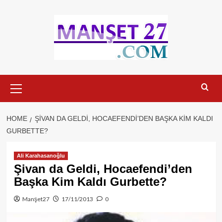
Skip
to
content
Primary
Menu
HOME
ŞIVAN DA GELDI, HOCAEFENDI’DEN BAŞKA KIM KALDI
GURBETTE?
Ali Karahasanoğlu
Şivan da Geldi, Hocaefendi’den
Başka Kim Kaldı Gurbette?
Manşet27
17/11/2013
0