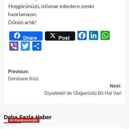
Hoşgörünüzü, istismar edenlere zemin
hazırlamayın.
Dönün artık!
Facebook
LinkedI
Wha
Share
Post
Viber
Twitter
Share
Post
Previous:
Dershane Krizi
navigation
Next:
Diyarbekir’de Olağanüstü Bir Hal Var!
Daha Fazla Haber
Ali Karahasanoğlu