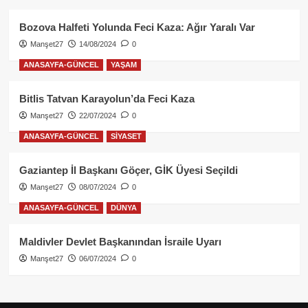
Bozova Halfeti Yolunda Feci Kaza: Ağır Yaralı Var
Manşet27
14/08/2024
0
ANASAYFA-GÜNCEL
YAŞAM
Bitlis Tatvan Karayolun’da Feci Kaza
Manşet27
22/07/2024
0
ANASAYFA-GÜNCEL
SİYASET
Gaziantep İl Başkanı Göçer, GİK Üyesi Seçildi
Manşet27
08/07/2024
0
ANASAYFA-GÜNCEL
DÜNYA
Maldivler Devlet Başkanından İsraile Uyarı
Manşet27
06/07/2024
0