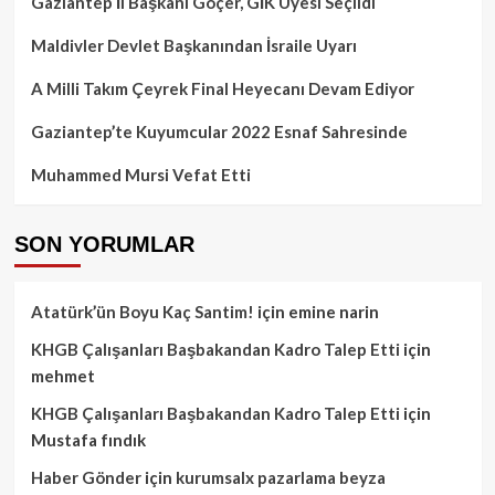
Gaziantep İl Başkanı Göçer, GİK Üyesi Seçildi
Maldivler Devlet Başkanından İsraile Uyarı
A Milli Takım Çeyrek Final Heyecanı Devam Ediyor
Gaziantep’te Kuyumcular 2022 Esnaf Sahresinde
Muhammed Mursi Vefat Etti
SON YORUMLAR
Atatürk’ün Boyu Kaç Santim!
için
emine narin
KHGB Çalışanları Başbakandan Kadro Talep Etti
için
mehmet
KHGB Çalışanları Başbakandan Kadro Talep Etti
için
Mustafa fındık
Haber Gönder
için
kurumsalx pazarlama beyza