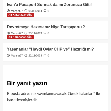
Ivan’a Pasaport Sormak da mı Zorunuza Gitti!
Manşet27
01/06/2014
0
Ali Karahasanoğlu
Devretmeye Hazırsanız Niye Tartışıyoruz?
Manşet27
23/11/2013
0
Ali Karahasanoğlu
Yaşananlar “Haydi Oylar CHP’ye” Hazırlığı mı?
Manşet27
22/11/2013
0
Bir yanıt yazın
E-posta adresiniz yayınlanmayacak.
Gerekli alanlar
*
ile
işaretlenmişlerdir