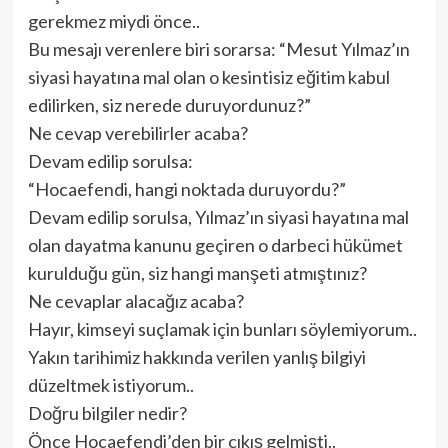
gerekmez miydi önce..
Bu mesajı verenlere biri sorarsa: “Mesut Yılmaz’ın
siyasi hayatına mal olan o kesintisiz eğitim kabul
edilirken, siz nerede duruyordunuz?”
Ne cevap verebilirler acaba?
Devam edilip sorulsa:
“Hocaefendi, hangi noktada duruyordu?”
Devam edilip sorulsa, Yılmaz’ın siyasi hayatına mal
olan dayatma kanunu geçiren o darbeci hükümet
kurulduğu gün, siz hangi manşeti atmıştınız?
Ne cevaplar alacağız acaba?
Hayır, kimseyi suçlamak için bunları söylemiyorum..
Yakın tarihimiz hakkında verilen yanlış bilgiyi
düzeltmek istiyorum..
Doğru bilgiler nedir?
Önce Hocaefendi’den bir çıkış gelmişti..