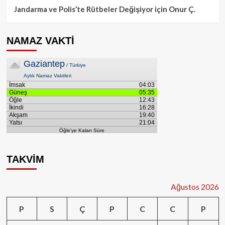
Jandarma ve Polis’te Rütbeler Değişiyor
için
Onur Ç.
NAMAZ VAKTİ
TAKVİM
Ağustos 2026
P
S
Ç
P
C
C
P