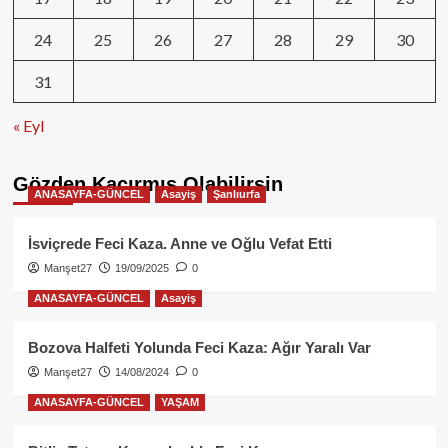
24
25
26
27
28
29
30
31
« Eyl
Gözden Kaçırmış Olabilirsin
ANASAYFA-GÜNCEL
Asayiş
Şanlıurfa
İsviçrede Feci Kaza. Anne ve Oğlu Vefat Etti
Manşet27
19/09/2025
0
ANASAYFA-GÜNCEL
Asayiş
Bozova Halfeti Yolunda Feci Kaza: Ağır Yaralı Var
Manşet27
14/08/2024
0
ANASAYFA-GÜNCEL
YAŞAM