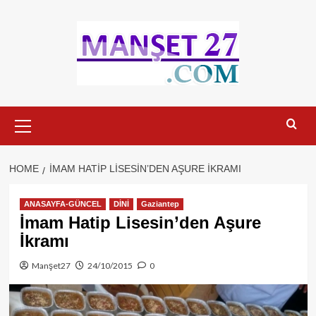
Skip
to
content
Primary
Menu
HOME
İMAM HATIP LISESIN’DEN AŞURE İKRAMI
ANASAYFA-GÜNCEL
DİNİ
Gaziantep
İmam Hatip Lisesin’den Aşure
İkramı
Manşet27
24/10/2015
0