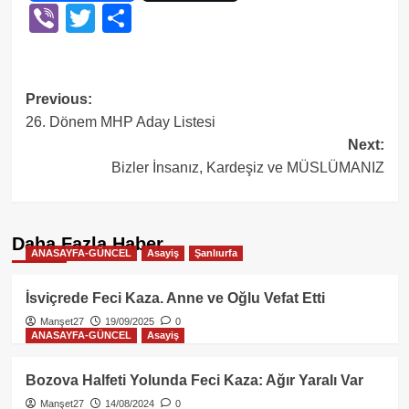
Viber
Twitter
Share
Post
Previous:
26. Dönem MHP Aday Listesi
navigation
Next:
Bizler İnsanız, Kardeşiz ve MÜSLÜMANIZ
Daha Fazla Haber
ANASAYFA-GÜNCEL
Asayiş
Şanlıurfa
İsviçrede Feci Kaza. Anne ve Oğlu Vefat Etti
Manşet27
19/09/2025
0
ANASAYFA-GÜNCEL
Asayiş
Bozova Halfeti Yolunda Feci Kaza: Ağır Yaralı Var
Manşet27
14/08/2024
0