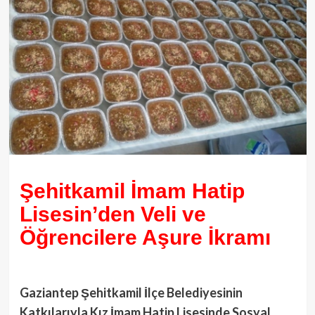
Şehitkamil İmam Hatip
Lisesin’den Veli ve
Öğrencilere Aşure İkramı
Gaziantep Şehitkamil İlçe Belediyesinin
Katkılarıyla Kız İmam Hatip Lisesinde Sosyal