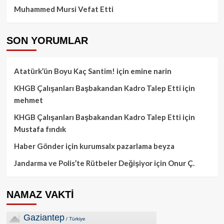
Muhammed Mursi Vefat Etti
SON YORUMLAR
Atatürk’ün Boyu Kaç Santim!
için
emine narin
KHGB Çalışanları Başbakandan Kadro Talep Etti
için
mehmet
KHGB Çalışanları Başbakandan Kadro Talep Etti
için
Mustafa fındık
Haber Gönder
için
kurumsalx pazarlama beyza
Jandarma ve Polis’te Rütbeler Değişiyor
için
Onur Ç.
NAMAZ VAKTİ