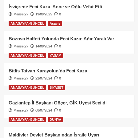
İsviçrede Feci Kaza. Anne ve Oğlu Vefat Etti
Manşet27
19/09/2025
0
ANASAYFA-GÜNCEL
Asayiş
Bozova Halfeti Yolunda Feci Kaza: Ağır Yaralı Var
Manşet27
14/08/2024
0
ANASAYFA-GÜNCEL
YAŞAM
Bitlis Tatvan Karayolun’da Feci Kaza
Manşet27
22/07/2024
0
ANASAYFA-GÜNCEL
SİYASET
Gaziantep İl Başkanı Göçer, GİK Üyesi Seçildi
Manşet27
08/07/2024
0
ANASAYFA-GÜNCEL
DÜNYA
Maldivler Devlet Başkanından İsraile Uyarı