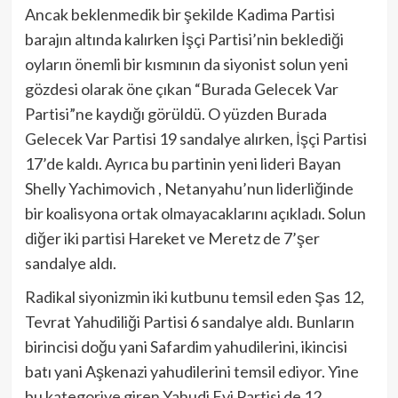
Ancak beklenmedik bir şekilde Kadima Partisi
barajın altında kalırken İşçi Partisi’nin beklediği
oyların önemli bir kısmının da siyonist solun yeni
gözdesi olarak öne çıkan “Burada Gelecek Var
Partisi”ne kaydığı görüldü. O yüzden Burada
Gelecek Var Partisi 19 sandalye alırken, İşçi Partisi
17’de kaldı. Ayrıca bu partinin yeni lideri Bayan
Shelly Yachimovich , Netanyahu’nun liderliğinde
bir koalisyona ortak olmayacaklarını açıkladı. Solun
diğer iki partisi Hareket ve Meretz de 7’şer
sandalye aldı.
Radikal siyonizmin iki kutbunu temsil eden Şas 12,
Tevrat Yahudiliği Partisi 6 sandalye aldı. Bunların
birincisi doğu yani Safardim yahudilerini, ikincisi
batı yani Aşkenazi yahudilerini temsil ediyor. Yine
bu kategoriye giren Yahudi Evi Partisi de 12