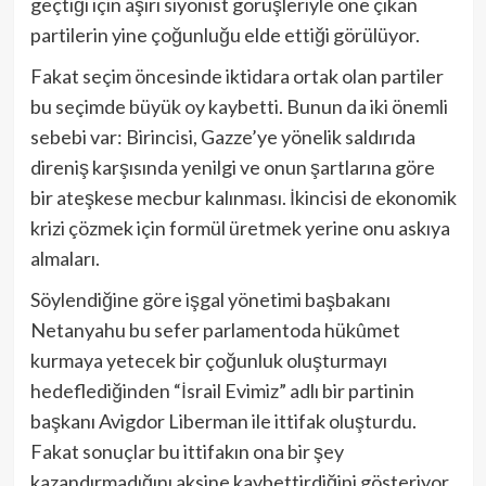
geçtiği için aşırı siyonist görüşleriyle öne çıkan
partilerin yine çoğunluğu elde ettiği görülüyor.
Fakat seçim öncesinde iktidara ortak olan partiler
bu seçimde büyük oy kaybetti. Bunun da iki önemli
sebebi var: Birincisi, Gazze’ye yönelik saldırıda
direniş karşısında yenilgi ve onun şartlarına göre
bir ateşkese mecbur kalınması. İkincisi de ekonomik
krizi çözmek için formül üretmek yerine onu askıya
almaları.
Söylendiğine göre işgal yönetimi başbakanı
Netanyahu bu sefer parlamentoda hükûmet
kurmaya yetecek bir çoğunluk oluşturmayı
hedeflediğinden “İsrail Evimiz” adlı bir partinin
başkanı Avigdor Liberman ile ittifak oluşturdu.
Fakat sonuçlar bu ittifakın ona bir şey
kazandırmadığını aksine kaybettirdiğini gösteriyor.