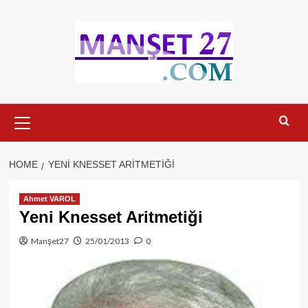
Skip
to
content
Primary
Menu
HOME
YENI KNESSET ARITMETIĞI
Ahmet VAROL
Yeni Knesset Aritmetiği
Manşet27
25/01/2013
0