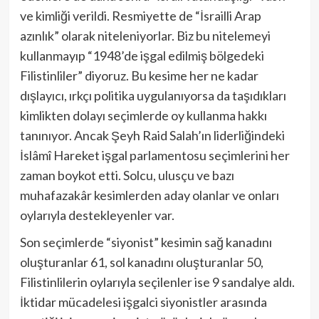
ve kimliği verildi. Resmiyette de “İsrailli Arap
azınlık” olarak niteleniyorlar. Biz bu nitelemeyi
kullanmayıp “1948’de işgal edilmiş bölgedeki
Filistinliler” diyoruz. Bu kesime her ne kadar
dışlayıcı, ırkçı politika uygulanıyorsa da taşıdıkları
kimlikten dolayı seçimlerde oy kullanma hakkı
tanınıyor. Ancak Şeyh Raid Salah’ın liderliğindeki
İslâmî Hareket işgal parlamentosu seçimlerini her
zaman boykot etti. Solcu, ulusçu ve bazı
muhafazakâr kesimlerden aday olanlar ve onları
oylarıyla destekleyenler var.
Son seçimlerde “siyonist” kesimin sağ kanadını
oluşturanlar 61, sol kanadını oluşturanlar 50,
Filistinlilerin oylarıyla seçilenler ise 9 sandalye aldı.
İktidar mücadelesi işgalci siyonistler arasında