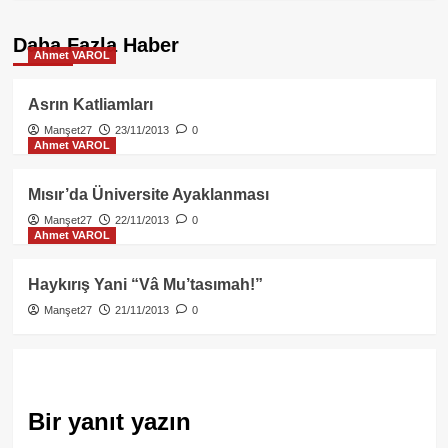
Daha Fazla Haber
Ahmet VAROL
Asrın Katliamları
Manşet27
23/11/2013
0
Ahmet VAROL
Mısır’da Üniversite Ayaklanması
Manşet27
22/11/2013
0
Ahmet VAROL
Haykırış Yani “Vâ Mu’tasımah!”
Manşet27
21/11/2013
0
Bir yanıt yazın