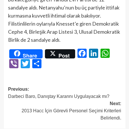
sandalye aldı. Netanyahu’nun bu üç partiyle ittifak
kurmasına kuvvetli ihtimal olarak bakılıyor.
Filistinlilerin oylarıyla Knesset’e giren Demokratik
Cephe 4, Birleşik Arap Listesi 3, Ulusal Demokratik
Birlik de 2 sandalye aldı.
Facebook
LinkedI
Wha
Share
Post
Viber
Twitter
Share
Post
Previous:
Darbeci Baro, Danıştay Kararını Uygulayacak mı?
navigation
Next:
2013 Hacc İçin Görevli Personel Seçimi Kriterleri
Belirlendi.